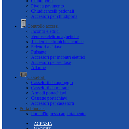
Chiudiporta
Pivot a pavimento
Chiudicancelli pedonali
Accessori per chiudiporta
Controllo accessi
Incontri elettrici
Ventose elettromagnetiche
Tastiere elettroniche a codice
Selettori a chiave
Pulsante
Accessori per incontri elettrici
Accessori per ventose
Allarme
Casseforti
Casseforti da appoggio
Casseforti da murare
Armadi portachiavi
Cassette portachiavi
Accessori per casseforti
Porta blindata
Porta d'ingresso appartamento
AGENZIA
MARCHE