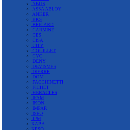
ABUS
ASSA ABLOY
ANKER
BKS
BRICARD
CARMINE
CES
CISA
CITY
COUILLET
CYC
DENY
DEVISMES
DIERRE
DOM
FACCHINETTI
FICHET
HERACLES
IFAM
IKON
IMPAR
ISEO
JPM
KABA
KESO