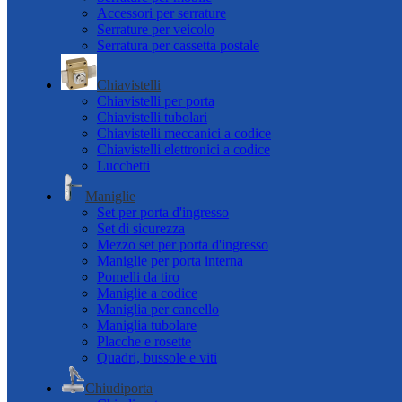
Accessori per serrature
Serrature per veicolo
Serratura per cassetta postale
Chiavistelli
Chiavistelli per porta
Chiavistelli tubolari
Chiavistelli meccanici a codice
Chiavistelli elettronici a codice
Lucchetti
Maniglie
Set per porta d'ingresso
Set di sicurezza
Mezzo set per porta d'ingresso
Maniglie per porta interna
Pomelli da tiro
Maniglie a codice
Maniglia per cancello
Maniglia tubolare
Placche e rosette
Quadri, bussole e viti
Chiudiporta