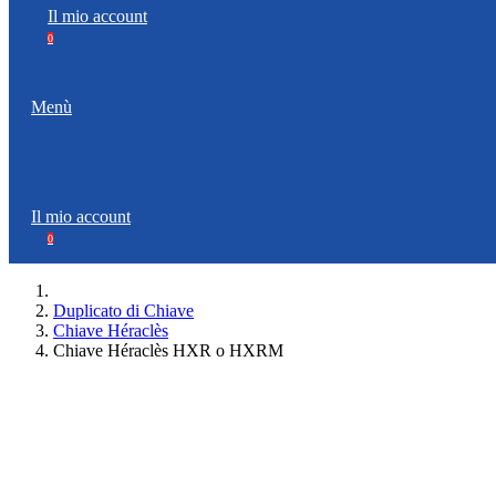
Il mio account
0
Menù
Il mio account
0
Duplicato di Chiave
Chiave Héraclès
Chiave Héraclès HXR o HXRM