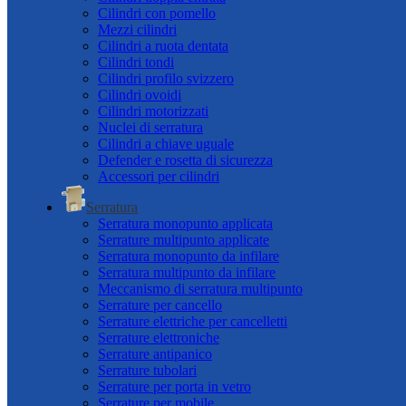
Cilindri con pomello
Mezzi cilindri
Cilindri a ruota dentata
Cilindri tondi
Cilindri profilo svizzero
Cilindri ovoidi
Cilindri motorizzati
Nuclei di serratura
Cilindri a chiave uguale
Defender e rosetta di sicurezza
Accessori per cilindri
Serratura
Serratura monopunto applicata
Serrature multipunto applicate
Serratura monopunto da infilare
Serratura multipunto da infilare
Meccanismo di serratura multipunto
Serrature per cancello
Serrature elettriche per cancelletti
Serrature elettroniche
Serrature antipanico
Serrature tubolari
Serrature per porta in vetro
Serrature per mobile