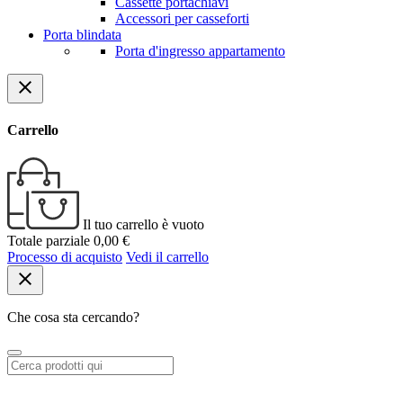
Cassette portachiavi
Accessori per casseforti
Porta blindata
Porta d'ingresso appartamento
close
Carrello
Il tuo carrello è vuoto
Totale parziale
0,00 €
Processo di acquisto
Vedi il carrello
close
Che cosa sta cercando?