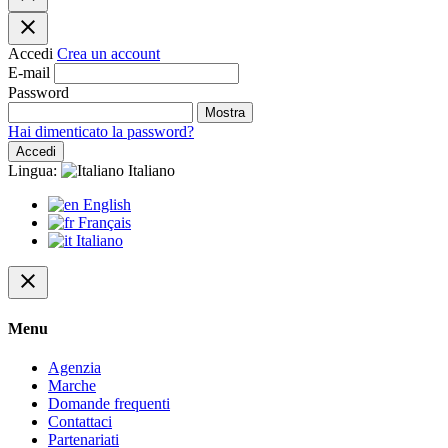
close
Accedi
Crea un account
E-mail
Password
Mostra
Hai dimenticato la password?
Accedi
Lingua:
Italiano
English
Français
Italiano
close
Menu
Agenzia
Marche
Domande frequenti
Contattaci
Partenariati