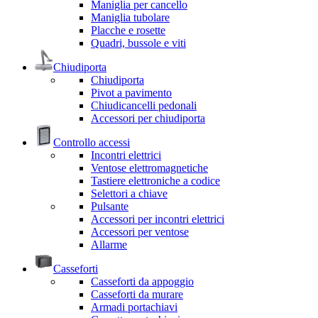
Maniglia per cancello
Maniglia tubolare
Placche e rosette
Quadri, bussole e viti
Chiudiporta
Chiudiporta
Pivot a pavimento
Chiudicancelli pedonali
Accessori per chiudiporta
Controllo accessi
Incontri elettrici
Ventose elettromagnetiche
Tastiere elettroniche a codice
Selettori a chiave
Pulsante
Accessori per incontri elettrici
Accessori per ventose
Allarme
Casseforti
Casseforti da appoggio
Casseforti da murare
Armadi portachiavi