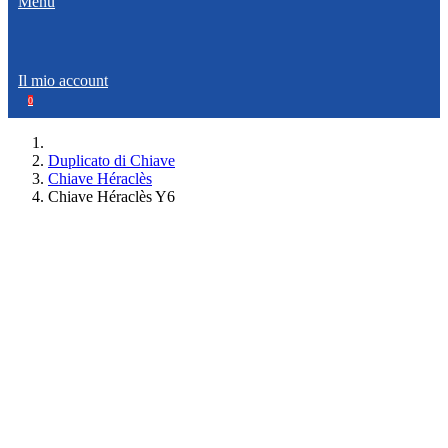
Menù
Il mio account
0
Duplicato di Chiave
Chiave Héraclès
Chiave Héraclès Y6