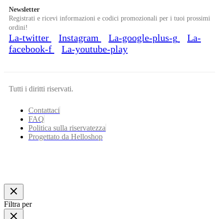
Newsletter
Registrati e ricevi informazioni e codici promozionali per i tuoi prossimi
ordini!
La-twitter
Instagram
La-google-plus-g
La-
facebook-f
La-youtube-play
Tutti i diritti riservati.
Contattaci
FAQ
Politica sulla riservatezza
Progettato da Helloshop
close
Filtra per
close