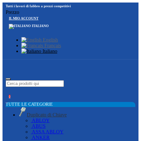
Tutti i lavori di fabbro a prezzi competitivi
Prezzo
IL MIO ACCOUNT
ITALIANO
English
Français
Italiano
0
TUTTE LE CATEGORIE
Duplicato di Chiave
ABLOY
ABUS
ASSA ABLOY
ANKER