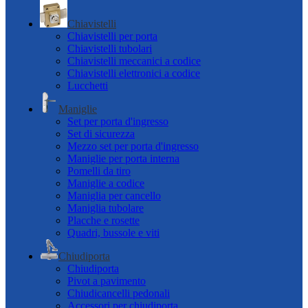
Chiavistelli
Chiavistelli per porta
Chiavistelli tubolari
Chiavistelli meccanici a codice
Chiavistelli elettronici a codice
Lucchetti
Maniglie
Set per porta d'ingresso
Set di sicurezza
Mezzo set per porta d'ingresso
Maniglie per porta interna
Pomelli da tiro
Maniglie a codice
Maniglia per cancello
Maniglia tubolare
Placche e rosette
Quadri, bussole e viti
Chiudiporta
Chiudiporta
Pivot a pavimento
Chiudicancelli pedonali
Accessori per chiudiporta