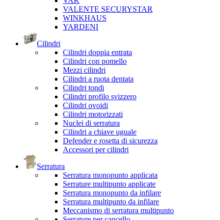
VAK
VALENTE SECURYSTAR
WINKHAUS
YARDENI
Cilindri
Cilindri doppia entrata
Cilindri con pomello
Mezzi cilindri
Cilindri a ruota dentata
Cilindri tondi
Cilindri profilo svizzero
Cilindri ovoidi
Cilindri motorizzati
Nuclei di serratura
Cilindri a chiave uguale
Defender e rosetta di sicurezza
Accessori per cilindri
Serratura
Serratura monopunto applicata
Serrature multipunto applicate
Serratura monopunto da infilare
Serratura multipunto da infilare
Meccanismo di serratura multipunto
Serrature per cancello