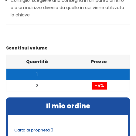
Consiglio: scegliere una consegna in un punto di ritiro
o a un indirizzo diverso da quello in cui viene utilizzata
la chiave
Sconti sul volume
Quantità
Prezzo
1
2
-5%
Il mio ordine
Carta di proprietà