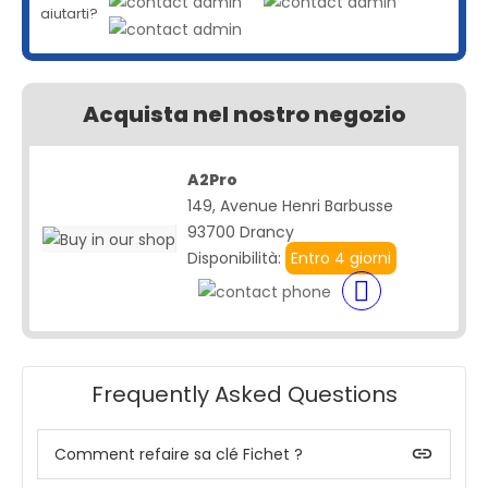
aiutarti?
Acquista nel nostro negozio
A2Pro
149, Avenue Henri Barbusse
93700 Drancy
Disponibilità:
Entro 4 giorni
Frequently Asked Questions
insert_link
Comment refaire sa clé Fichet ?