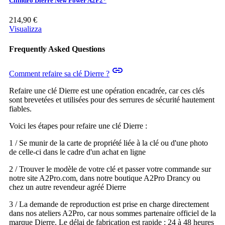
Cilindro Dierre New Power A2P2*
214,90 €
Visualizza
Frequently Asked Questions
insert_link
Comment refaire sa clé Dierre ?
Refaire une clé Dierre est une opération encadrée, car ces clés
sont brevetées et utilisées pour des serrures de sécurité hautement
fiables.
Voici les étapes pour refaire une clé Dierre :
1 / Se munir de la carte de propriété liée à la clé ou d'une photo
de celle-ci dans le cadre d'un achat en ligne
2 / Trouver le modèle de votre clé et passer votre commande sur
notre site A2Pro.com, dans notre boutique A2Pro Drancy ou
chez un autre revendeur agréé Dierre
3 / La demande de reproduction est prise en charge directement
dans nos ateliers A2Pro, car nous sommes partenaire officiel de la
marque Dierre. Le délai de fabrication est rapide : 24 à 48 heures