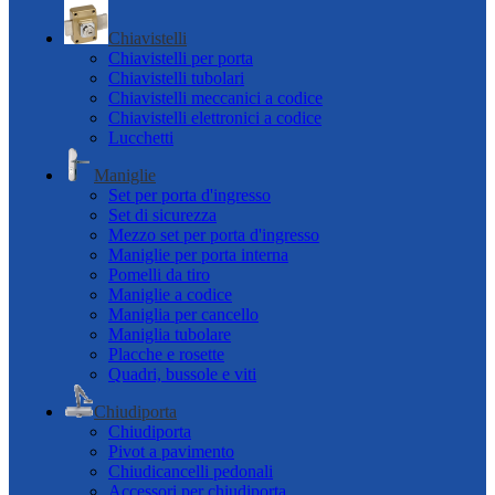
Chiavistelli
Chiavistelli per porta
Chiavistelli tubolari
Chiavistelli meccanici a codice
Chiavistelli elettronici a codice
Lucchetti
Maniglie
Set per porta d'ingresso
Set di sicurezza
Mezzo set per porta d'ingresso
Maniglie per porta interna
Pomelli da tiro
Maniglie a codice
Maniglia per cancello
Maniglia tubolare
Placche e rosette
Quadri, bussole e viti
Chiudiporta
Chiudiporta
Pivot a pavimento
Chiudicancelli pedonali
Accessori per chiudiporta