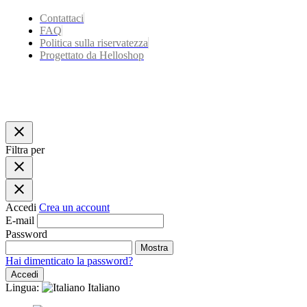
Contattaci
FAQ
Politica sulla riservatezza
Progettato da Helloshop
close
Filtra per
close
close
Accedi
Crea un account
E-mail
Password
Mostra
Hai dimenticato la password?
Accedi
Lingua:
Italiano