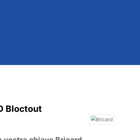
 Bloctout
a vostra chiave Bricard