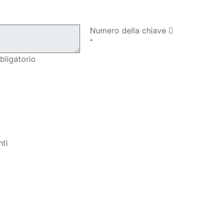
Il mio ordine
Numero della chiave
*
bligatorio
AGGIUNGI AL CARRELLO