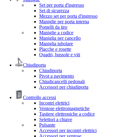
Set per porta d'ingresso
Set di sicurezza
Mezzo set per porta d'ingresso
Maniglie per porta interna
Pomelli da tiro
Maniglie a codice
Maniglia per cancello
Maniglia tubolare
Placche e rosette
Quadri, bussole e viti
Chiudiporta
Chiudiporta
Pivot a pavimento
Chiudicancelli pedonali
Accessori per chiudiporta
Controllo accessi
Incontri elettrici
Ventose elettromagnetiche
Tastiere elettroniche a codice
Selettori a chiave
Pulsante
Accessori per incontri elettrici
Accessori per ventose