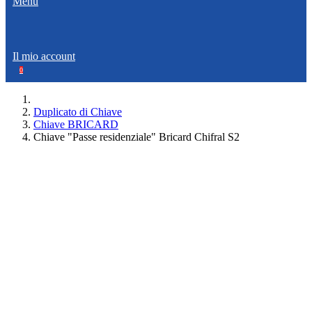
Menù
Il mio account
0
Duplicato di Chiave
Chiave BRICARD
Chiave "Passe residenziale" Bricard Chifral S2