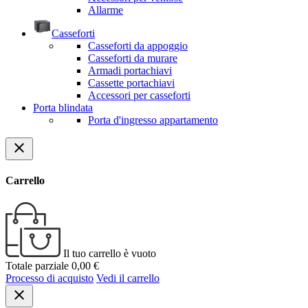
Allarme
Casseforti
Casseforti da appoggio
Casseforti da murare
Armadi portachiavi
Cassette portachiavi
Accessori per casseforti
Porta blindata
Porta d'ingresso appartamento
close
Carrello
Il tuo carrello è vuoto
Totale parziale
0,00 €
Processo di acquisto
Vedi il carrello
close