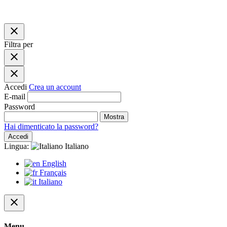
close
Filtra per
close
close
Accedi
Crea un account
E-mail
Password
Mostra
Hai dimenticato la password?
Accedi
Lingua:
Italiano
English
Français
Italiano
close
Menu