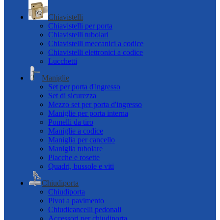
Chiavistelli
Chiavistelli per porta
Chiavistelli tubolari
Chiavistelli meccanici a codice
Chiavistelli elettronici a codice
Lucchetti
Maniglie
Set per porta d'ingresso
Set di sicurezza
Mezzo set per porta d'ingresso
Maniglie per porta interna
Pomelli da tiro
Maniglie a codice
Maniglia per cancello
Maniglia tubolare
Placche e rosette
Quadri, bussole e viti
Chiudiporta
Chiudiporta
Pivot a pavimento
Chiudicancelli pedonali
Accessori per chiudiporta