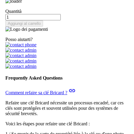
Quantità
Aggiungi al carrello
Posso aiutarti?
Frequently Asked Questions
insert_link
Comment refaire sa clé Bricard ?
Refaire une clé Bricard nécessite un processus encadré, car ces
clés sont protégées et souvent utilisées pour des systèmes de
sécurité brevetés.
Voici les étapes pour refaire une clé Bricard :
1 / Se munir de la carte de propriété liée à la clé ou d'une photo