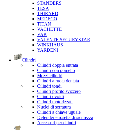
STANDERS
TESA
THIRARD
MEDECO
TITAN
VACHETTE
VAK
VALENTE SECURYSTAR
WINKHAUS
YARDENI
Cilindri
Cilindri doppia entrata
Cilindri con pomello
Mezzi cilindri
Cilindri a ruota dentata
Cilindri tondi
Cilindri profilo svizzero
Cilindri ovoidi
Cilindri motorizzati
Nuclei di serratura
Cilindri a chiave uguale
Defender e rosetta di sicurezza
Accessori per cilindri