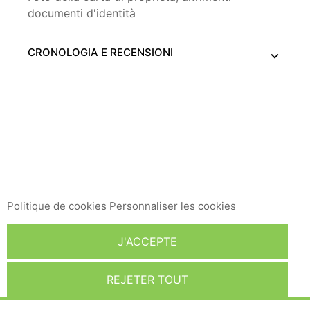
documenti d'identità
CRONOLOGIA E RECENSIONI
Ce site Web utilise ses propres cookies et ceux de tiers
pour améliorer nos services et vous montrer des
publicités liées à vos préférences en analysant vos
habitudes de navigation. Pour donner votre
consentement à son utilisation, appuyez sur le bouton
Accepter.
Politique de cookies
Personnaliser les cookies
J'ACCEPTE
REJETER TOUT