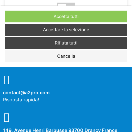
No
Sì
Accetta tutti
Descrizione
Accettare la selezione
Rifiuta tutti
Cookies de performance
Cancella
No
Sì
Descrizione
contact@a2pro.com
Autres cookies
Risposta rapida!
No
Sì
Descrizione
149, Avenue Henri Barbusse 93700 Drancy France