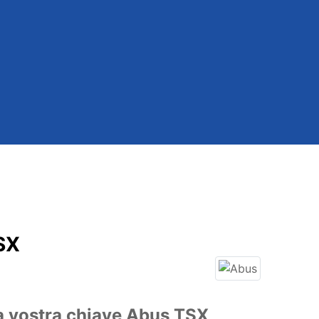
SX
a vostra chiave Abus TSX