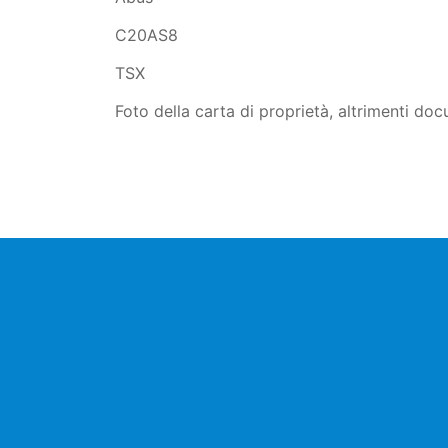
C20AS8
TSX
Foto della carta di proprietà, altrimenti doc