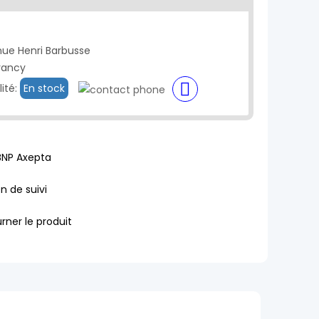
nue Henri Barbusse
rancy
lité:
En stock
BNP Axepta
en de suivi
rner le produit