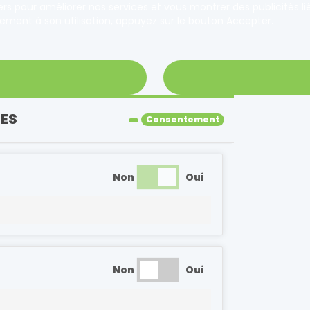
iers pour améliorer nos services et vous montrer des publicités 
ement à son utilisation, appuyez sur le bouton Accepter.
IES
Consentement
Non
Oui
Non
Oui