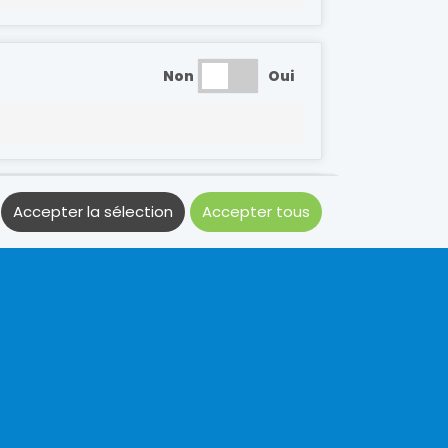
Non
Oui
Non
Oui
Accepter la sélection
Accepter tous
Non
Oui