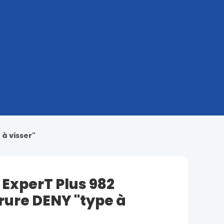
à visser"
ExperT Plus 982
rure DENY "type à