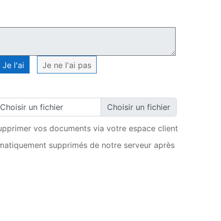
Ma commande
Je l'ai
Je ne l'ai pas
Choisir un fichier
upprimer vos documents via votre espace client
matiquement supprimés de notre serveur après
AJOUTER AU PANIER