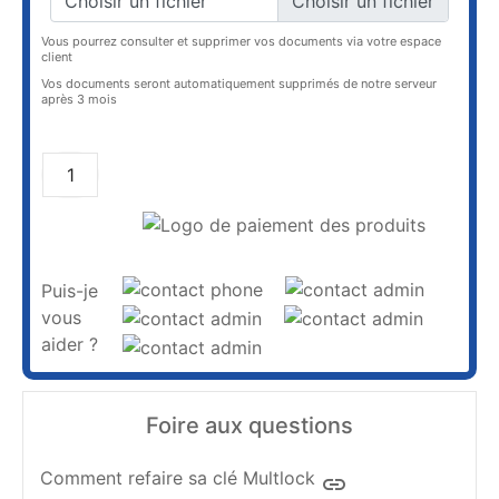
Choisir un fichier
Vous pourrez consulter et supprimer vos documents via votre espace
client
Vos documents seront automatiquement supprimés de notre serveur
après 3 mois
AJOUTER AU PANIER
Puis-je
vous
aider ?
Foire aux questions
Comment refaire sa clé Multlock
insert_link