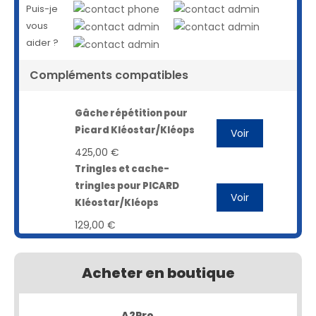
Puis-je
vous
aider ?
Compléments compatibles
Gâche répétition pour
Picard Kléostar/Kléops
Voir
425,00 €
Tringles et cache-
tringles pour PICARD
Voir
Kléostar/Kléops
129,00 €
Acheter en boutique
A2Pro