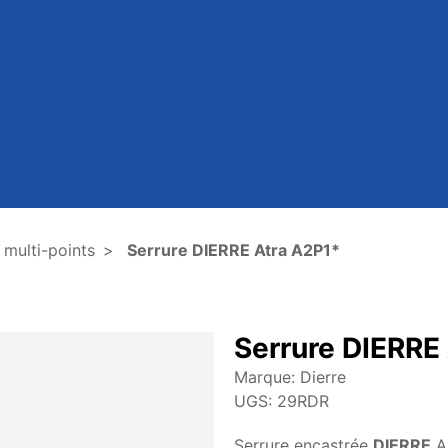
multi-points
Serrure DIERRE Atra A2P1*
Serrure DIERRE
Marque:
Dierre
UGS:
29RDR
Serrure encastrée
DIERRE
A2