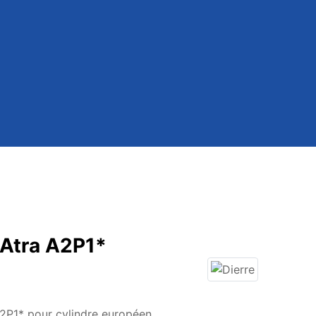
 Atra A2P1*
P1* pour cylindre européen