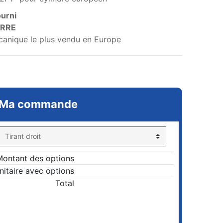
urni
ERRE
anique le plus vendu en Europe
Ma commande
Montant des options
unitaire avec options
Total
AJOUTER AU PANIER