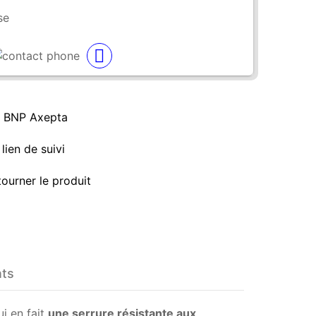
se
a BNP Axepta
lien de suivi
tourner le produit
nts
i en fait
une serrure résistante aux