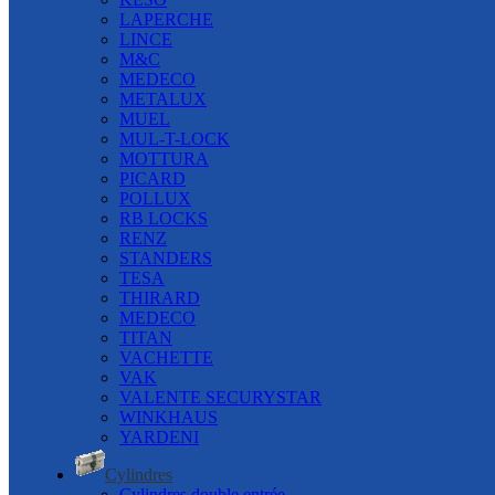
LAPERCHE
LINCE
M&C
MEDECO
METALUX
MUEL
MUL-T-LOCK
MOTTURA
PICARD
POLLUX
RB LOCKS
RENZ
STANDERS
TESA
THIRARD
MEDECO
TITAN
VACHETTE
VAK
VALENTE SECURYSTAR
WINKHAUS
YARDENI
Cylindres
Cylindres double entrée