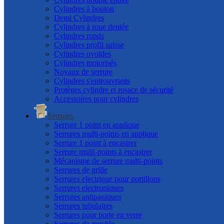
Cylindres à bouton
Demi Cylindres
Cylindres à roue dentée
Cylindres ronds
Cylindres profil suisse
Cylindres ovoïdes
Cylindres motorisés
Noyaux de serrure
Cylindres s'entrouvrants
Protèges cylindre et rosace de sécurité
Accessoires pour cylindres
Serrures
Serrure 1 point en applique
Serrures multi-points en applique
Serrure 1 point à encastrer
Serrure multi-points à encastrer
Mécanisme de serrure multi-points
Serrures de grille
Serrures electrique pour portillons
Serrures electroniques
Serrures antipaniques
Serrures tubulaires
Serrures pour porte en verre
Serrures de meuble