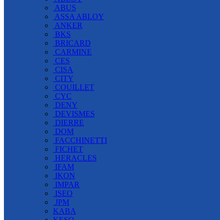
ABUS
ASSA ABLOY
ANKER
BKS
BRICARD
CARMINE
CES
CISA
CITY
COUILLET
CYC
DENY
DEVISMES
DIERRE
DOM
FACCHINETTI
FICHET
HERACLES
IFAM
IKON
IMPAR
ISEO
JPM
KABA
KESO