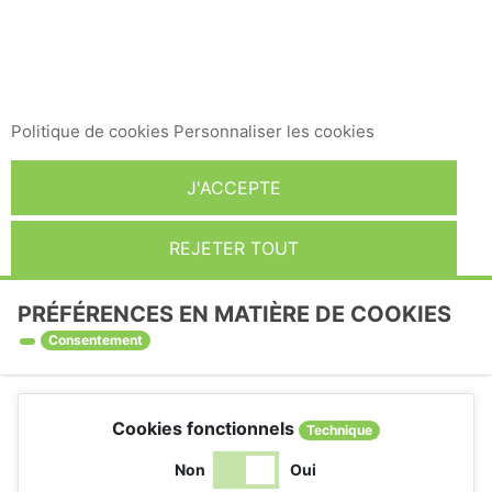
pour améliorer nos services et vous montrer des
publicités liées à vos préférences en analysant vos
habitudes de navigation. Pour donner votre
consentement à son utilisation, appuyez sur le bouton
Accepter.
Politique de cookies
Personnaliser les cookies
J'ACCEPTE
REJETER TOUT
PRÉFÉRENCES EN MATIÈRE DE COOKIES
Consentement
Cookies fonctionnels
Technique
Non
Oui