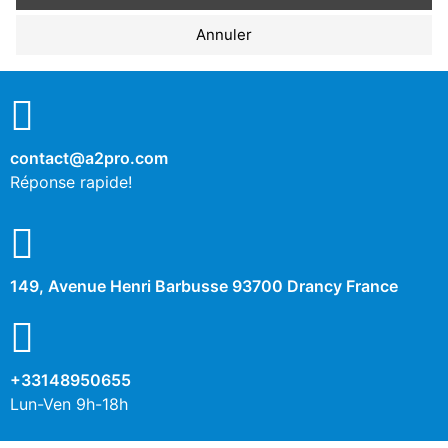
Cookies de performance
Annuler
Non
Oui
Description
contact@a2pro.com
Autres cookies
Réponse rapide!
Non
Oui
Description
149, Avenue Henri Barbusse 93700 Drancy France
+33148950655
Lun-Ven 9h-18h