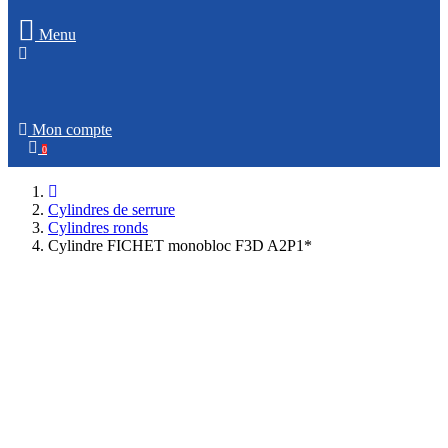
Menu
Mon compte
0
Cylindres de serrure
Cylindres ronds
Cylindre FICHET monobloc F3D A2P1*