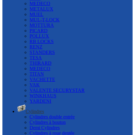
MEDECO
METALUX
MUEL
MUL-T-LOCK
MOTTURA
PICARD
POLLUX
RB LOCKS
RENZ
STANDERS
TESA
THIRARD
MEDECO
TITAN
VACHETTE
VAK
VALENTE SECURYSTAR
WINKHAUS
YARDENI
Cylindres
Cylindres double entrée
Cylindres à bouton
Demi Cylindres
Cylindres à roue dentée