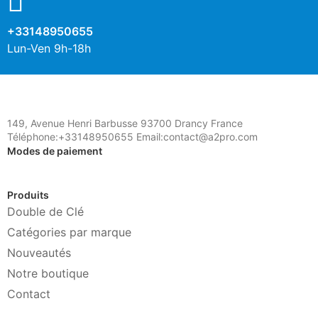
+33148950655
Lun-Ven 9h-18h
149, Avenue Henri Barbusse 93700 Drancy France
Téléphone:+33148950655 Email:contact@a2pro.com
Modes de paiement
Produits
Double de Clé
Catégories par marque
Nouveautés
Notre boutique
Contact