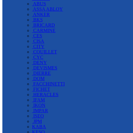
ABUS
ASSA ABLOY
ANKER
BKS
BRICARD
CARMINE
CES
CISA
CITY
COUILLET
CYC
DENY
DEVISMES
DIERRE
DOM
FACCHINETTI
FICHET
HERACLES
IFAM
IKON
IMPAR
ISEO
JPM
KABA
KESO