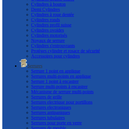
Cylindres à bouton
Demi Cylindres
Cylindres à roue dentée
Cylindres ronds
Cylindres profil suisse
Cylindres ovoïdes
Cylindres motorisés
Noyaux de serrure
Cylindres s'entrouvrants
Protèges cylindre et rosace de sécurité
Accessoires pour cylindres
Serrures
Serrure 1 point en applique
Serrures multi-points en applique
Serrure 1 point à encastrer
Serrure multi-points à encastrer
Mécanisme de serrure multi-points
Serrures de grille
Serrures electrique pour portillons
Serrures electroniques
Serrures antipaniques
Serrures tubulaires
Serrures pour porte en verre
Serrures de meuble