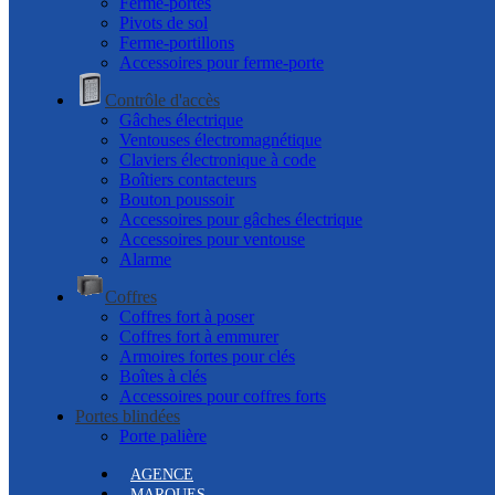
Ferme-portes
Pivots de sol
Ferme-portillons
Accessoires pour ferme-porte
Contrôle d'accès
Gâches électrique
Ventouses électromagnétique
Claviers électronique à code
Boîtiers contacteurs
Bouton poussoir
Accessoires pour gâches électrique
Accessoires pour ventouse
Alarme
Coffres
Coffres fort à poser
Coffres fort à emmurer
Armoires fortes pour clés
Boîtes à clés
Accessoires pour coffres forts
Portes blindées
Porte palière
AGENCE
MARQUES