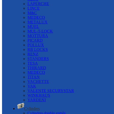
LAPERCHE
LINCE
M&C
MEDECO
METALUX
MUEL
MUL-T-LOCK
MOTTURA
PICARD
POLLUX
RB LOCKS
RENZ
STANDERS
TESA
THIRARD
MEDECO
TITAN
VACHETTE
VAK
VALENTE SECURYSTAR
WINKHAUS
YARDENI
Cylindres
Cylindres double entrée