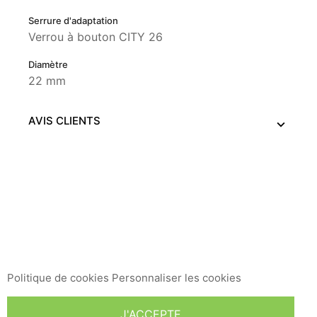
Serrure d'adaptation
Verrou à bouton CITY 26
Diamètre
22 mm
AVIS CLIENTS
Ce site Web utilise ses propres cookies et ceux de tiers
pour améliorer nos services et vous montrer des
publicités liées à vos préférences en analysant vos
habitudes de navigation. Pour donner votre
consentement à son utilisation, appuyez sur le bouton
Accepter.
Politique de cookies
Personnaliser les cookies
J'ACCEPTE