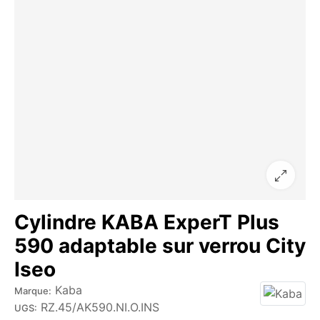
Cylindre KABA ExperT Plus
590 adaptable sur verrou City
Iseo
Kaba
Marque:
RZ.45/AK590.NI.O.INS
UGS: