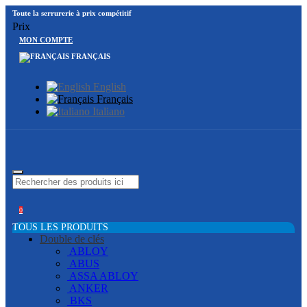
Toute la serrurerie à prix compétitif
Prix
MON COMPTE
FRANÇAIS
English
Français
Italiano
0
TOUS LES PRODUITS
Double de clés
ABLOY
ABUS
ASSA ABLOY
ANKER
BKS