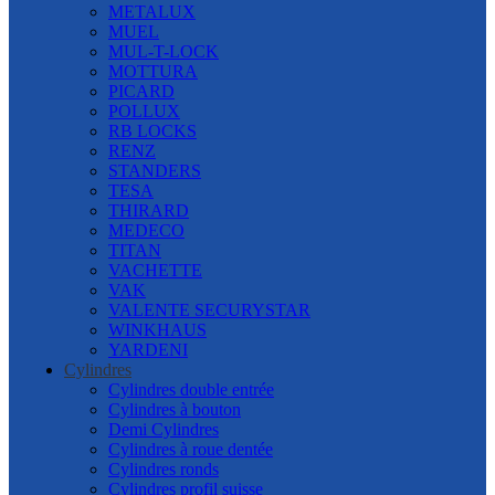
METALUX
MUEL
MUL-T-LOCK
MOTTURA
PICARD
POLLUX
RB LOCKS
RENZ
STANDERS
TESA
THIRARD
MEDECO
TITAN
VACHETTE
VAK
VALENTE SECURYSTAR
WINKHAUS
YARDENI
Cylindres
Cylindres double entrée
Cylindres à bouton
Demi Cylindres
Cylindres à roue dentée
Cylindres ronds
Cylindres profil suisse