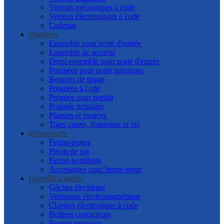
Verrous mécaniques à code
Verrous électroniques à code
Cadenas
Poignées
Ensemble pour porte d'entrée
Ensemble de securité
Demi-ensemble pour porte d'entrée
Poignées pour porte intérieure
Boutons de tirage
Poignées à code
Poignée pour portail
Poignée tubulaire
Plaques et rosaces
Tiges carrés, fourreaux et vis
Ferme-porte
Ferme-portes
Pivots de sol
Ferme-portillons
Accessoires pour ferme-porte
Contrôle d'accès
Gâches électrique
Ventouses électromagnétique
Claviers électronique à code
Boîtiers contacteurs
Bouton poussoir