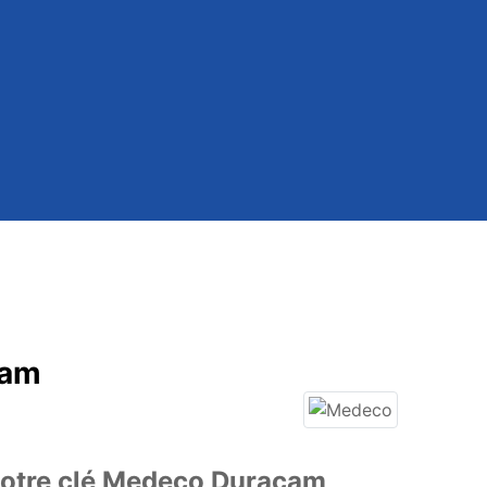
cam
votre clé Medeco Duracam