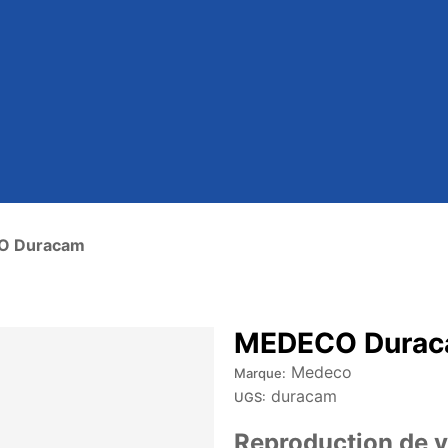
O Duracam
MEDECO Dura
Medeco
Marque:
duracam
UGS:
Reproduction de 