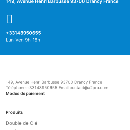
149, Avenue Henri Barbusse 93700 Drancy France
+33148950655
Lun-Ven 9h-18h
149, Avenue Henri Barbusse 93700 Drancy France
Téléphone:+33148950655 Email:contact@a2pro.com
Modes de paiement
Produits
Double de Clé