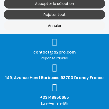
Accepter la sélection
Rejeter tout
Cookies de performance
Annuler
Non
Oui
Description
contact@a2pro.com
Autres cookies
Réponse rapide!
Non
Oui
149, Avenue Henri Barbusse 93700 Drancy France
Description
+33148950655
Lun-Ven 9h-18h