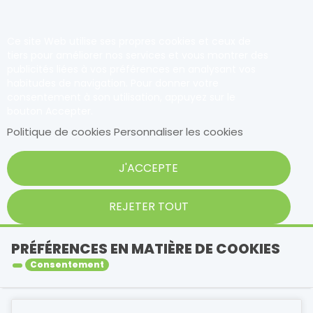
Ce site Web utilise ses propres cookies et ceux de
tiers pour améliorer nos services et vous montrer des
publicités liées à vos préférences en analysant vos
habitudes de navigation. Pour donner votre
consentement à son utilisation, appuyez sur le
bouton Accepter.
Politique de cookies
Personnaliser les cookies
J'ACCEPTE
REJETER TOUT
PRÉFÉRENCES EN MATIÈRE DE COOKIES
Consentement