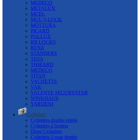
MEDECO
METALUX
MUEL
MUL-T-LOCK
MOTTURA
PICARD
POLLUX
RB LOCKS
RENZ
STANDERS
TESA
THIRARD
MEDECO
TITAN
VACHETTE
VAK
VALENTE SECURYSTAR
WINKHAUS
YARDENI
Cylindres
Cylindres double entrée
Cylindres à bouton
Demi Cylindres
Cylindres à roue dentée