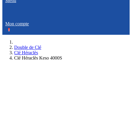
Menu
Mon compte
0
Double de Clé
Clé Héraclès
Clé Héraclès Keso 4000S