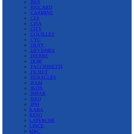
BKS
BRICARD
CARMINE
CES
CISA
CITY
COUILLET
CYC
DENY
DEVISMES
DIERRE
DOM
FACCHINETTI
FICHET
HERACLES
IFAM
IKON
IMPAR
ISEO
JPM
KABA
KESO
LAPERCHE
LINCE
M&C