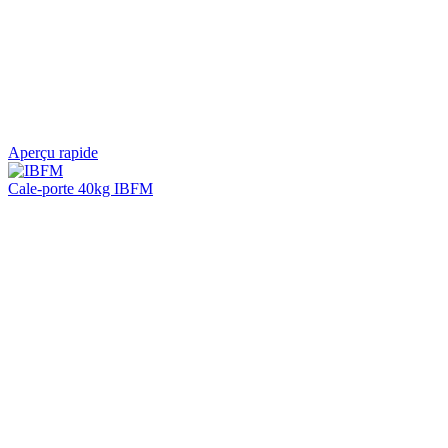
Aperçu rapide
Cale-porte 40kg IBFM