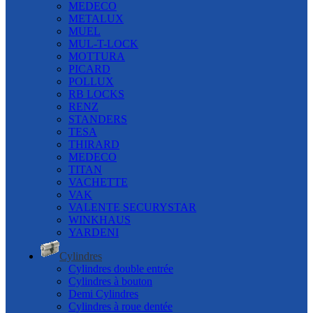
MEDECO
METALUX
MUEL
MUL-T-LOCK
MOTTURA
PICARD
POLLUX
RB LOCKS
RENZ
STANDERS
TESA
THIRARD
MEDECO
TITAN
VACHETTE
VAK
VALENTE SECURYSTAR
WINKHAUS
YARDENI
Cylindres
Cylindres double entrée
Cylindres à bouton
Demi Cylindres
Cylindres à roue dentée