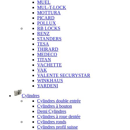
MUEL
MUL-T-LOCK
MOTTURA
PICARD
POLLUX
RB LOCKS
RENZ
STANDERS
TESA
THIRARD
MEDECO
TITAN
VACHETTE
VAK
VALENTE SECURYSTAR
WINKHAUS
YARDENI
Cylindres
Cylindres double entrée
Cylindres à bouton
Demi Cylindres
Cylindres à roue dentée
Cylindres ronds
Cylindres profil suisse