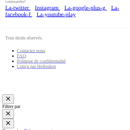
commandes!
La-twitter
Instagram
La-google-plus-g
La-
facebook-f
La-youtube-play
Tous droits réservés.
Contactez nous
FAQ
Politique de confidentialité
Conçu par Helloshop
close
Filtrer par
close
close