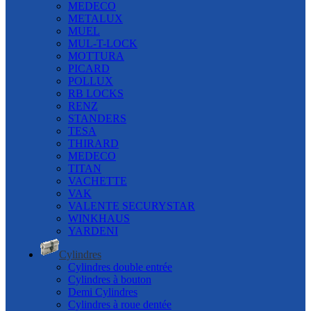
MEDECO
METALUX
MUEL
MUL-T-LOCK
MOTTURA
PICARD
POLLUX
RB LOCKS
RENZ
STANDERS
TESA
THIRARD
MEDECO
TITAN
VACHETTE
VAK
VALENTE SECURYSTAR
WINKHAUS
YARDENI
Cylindres
Cylindres double entrée
Cylindres à bouton
Demi Cylindres
Cylindres à roue dentée