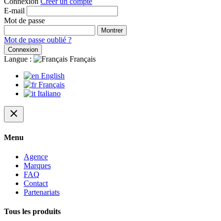
Connexion
Créer un compte
E-mail
Mot de passe
Montrer
Mot de passe oublié ?
Connexion
Langue :
Français
English
Français
Italiano
close
Menu
Agence
Marques
FAQ
Contact
Partenariats
Tous les produits