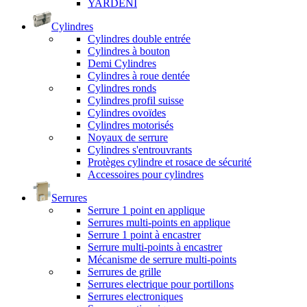
YARDENI
Cylindres
Cylindres double entrée
Cylindres à bouton
Demi Cylindres
Cylindres à roue dentée
Cylindres ronds
Cylindres profil suisse
Cylindres ovoïdes
Cylindres motorisés
Noyaux de serrure
Cylindres s'entrouvrants
Protèges cylindre et rosace de sécurité
Accessoires pour cylindres
Serrures
Serrure 1 point en applique
Serrures multi-points en applique
Serrure 1 point à encastrer
Serrure multi-points à encastrer
Mécanisme de serrure multi-points
Serrures de grille
Serrures electrique pour portillons
Serrures electroniques