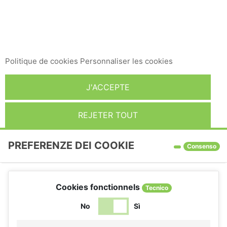
pour améliorer nos services et vous montrer des
publicités liées à vos préférences en analysant vos
habitudes de navigation. Pour donner votre
consentement à son utilisation, appuyez sur le bouton
Accepter.
Politique de cookies
Personnaliser les cookies
J'ACCEPTE
REJETER TOUT
PREFERENZE DEI COOKIE
Consenso
Cookies fonctionnels
Tecnico
No
Sì