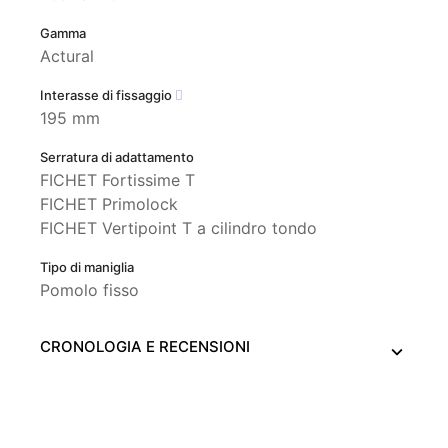
Gamma
Actural
Interasse di fissaggio
195 mm
Serratura di adattamento
FICHET Fortissime T
FICHET Primolock
FICHET Vertipoint T a cilindro tondo
Tipo di maniglia
Pomolo fisso
CRONOLOGIA E RECENSIONI
Ce site Web utilise ses propres cookies et ceux de tiers