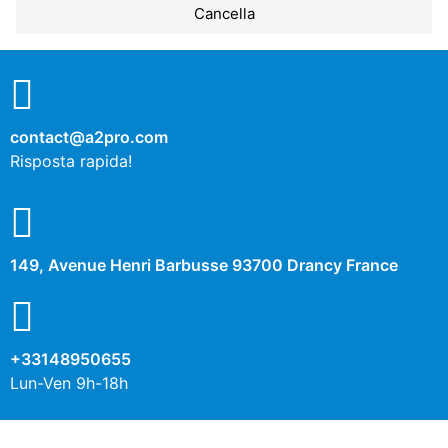
Cancella
No
Sì
Descrizione
contact@a2pro.com
Autres cookies
Risposta rapida!
No
Sì
Descrizione
149, Avenue Henri Barbusse 93700 Drancy France
+33148950655
Lun-Ven 9h-18h