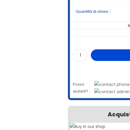
Quantità di chiavi
I
Posso
aiutarti?
Acquist