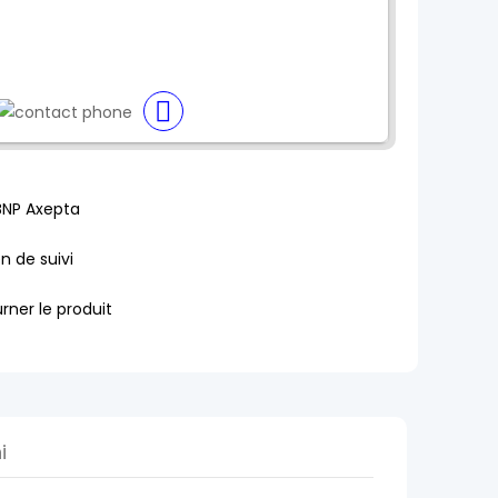
BNP Axepta
en de suivi
rner le produit
i