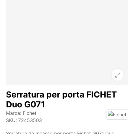
Serratura per porta FICHET
Duo G071
Marca:
Fichet
SKU:
72453503
Serratura da incasso per porta Fichet G071 Duo