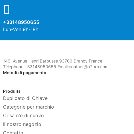
+33148950655
Lun-Ven 9h-18h
149, Avenue Henri Barbusse 93700 Drancy France
Téléphone:+33148950655 Email:contact@a2pro.com
Metodi di pagamento
Produits
Duplicato di Chiave
Categorie per marchio
Cosa c'è di nuovo
Il nostro negozio
Contatto