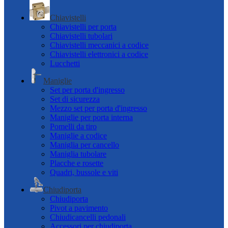
Chiavistelli
Chiavistelli per porta
Chiavistelli tubolari
Chiavistelli meccanici a codice
Chiavistelli elettronici a codice
Lucchetti
Maniglie
Set per porta d'ingresso
Set di sicurezza
Mezzo set per porta d'ingresso
Maniglie per porta interna
Pomelli da tiro
Maniglie a codice
Maniglia per cancello
Maniglia tubolare
Placche e rosette
Quadri, bussole e viti
Chiudiporta
Chiudiporta
Pivot a pavimento
Chiudicancelli pedonali
Accessori per chiudiporta