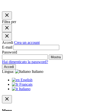
close
Filtra per
close
close
Accedi
Crea un account
E-mail
Password
Mostra
Hai dimenticato la password?
Accedi
Lingua:
Italiano
English
Français
Italiano
close
Menu