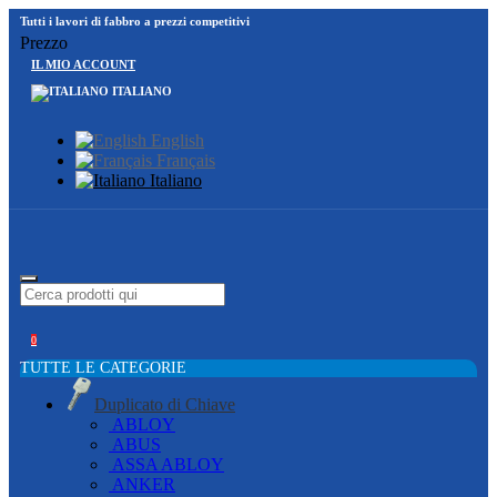
Tutti i lavori di fabbro a prezzi competitivi
Prezzo
IL MIO ACCOUNT
ITALIANO
English
Français
Italiano
0
TUTTE LE CATEGORIE
Duplicato di Chiave
ABLOY
ABUS
ASSA ABLOY
ANKER