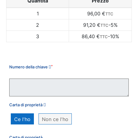
Quantità
Prezzo
1
96,00 €
TTC
2
91,20 €
-5%
TTC
3
86,40 €
-10%
TTC
Il mio ordine
Numero della chiave
*
Carta di proprietà
Ce l'ho
Non ce l'ho
Carta di proprietà